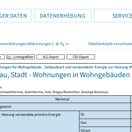
GER DATEN
DATENERHEBUNG
SERVIC
henerklärungen/Abkürzungen
|
Tabellenköpfe verschob
llungen für Wohngebäude , Gebäudeart und verwendeter Energie zur Heizung (P
au, Stadt - Wohnungen in Wohngebäude
m.
 Umweltthermie, Solarthermie, Holz, Biogas/Biomethan, Sonstige Biomasse.
Merkmal
sgesamt
r Heizung verwendete primäre Energie
Öl
Gas
Strom