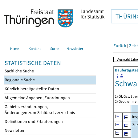
THÜRIN
Zurück
|
Zeic
Home
Kontakt
Suche
Newsletter
STATISTISCHE DATEN
Baufertigste
Sachliche Suche
Regionale Suche
Schwar
Kürzlich bereitgestellte Daten
1) Öl, Gas, Stro
Allgemeine Angaben, Zuordnungen
2) Geothermie,
Gebietsveränderungen,
Änderungen zum Schlüsselverzeichnis
Ins
Definitionen und Erläuterungen
Zur
Newsletter