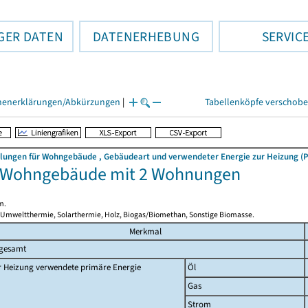
GER DATEN
DATENERHEBUNG
SERVIC
henerklärungen/Abkürzungen
|
Tabellenköpfe verschob
llungen für Wohngebäude , Gebäudeart und verwendeter Energie zur Heizung (P
- Wohngebäude mit 2 Wohnungen
m.
 Umweltthermie, Solarthermie, Holz, Biogas/Biomethan, Sonstige Biomasse.
Merkmal
sgesamt
r Heizung verwendete primäre Energie
Öl
Gas
Strom