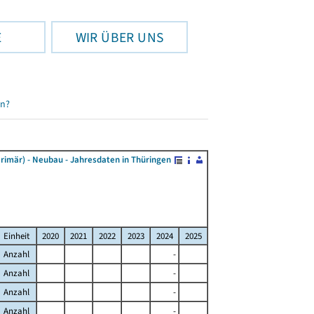
E
WIR ÜBER UNS
en?
rimär) - Neubau - Jahresdaten in Thüringen
Einheit
2020
2021
2022
2023
2024
2025
Anzahl
-
Anzahl
-
Anzahl
-
Anzahl
-