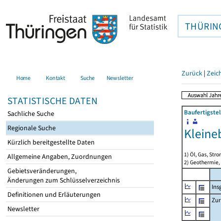
THÜRIN
Zurück
|
Zeic
Home
Kontakt
Suche
Newsletter
STATISTISCHE DATEN
Baufertigste
Sachliche Suche
Regionale Suche
Kleine
Kürzlich bereitgestellte Daten
1) Öl, Gas, Stro
Allgemeine Angaben, Zuordnungen
2) Geothermie,
Gebietsveränderungen,
Änderungen zum Schlüsselverzeichnis
Ins
Definitionen und Erläuterungen
Zur
Newsletter