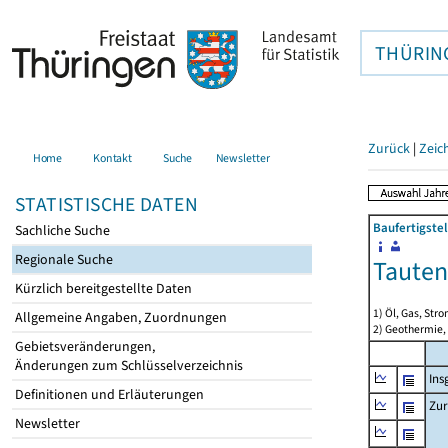
THÜRIN
Zurück
|
Zeic
Home
Kontakt
Suche
Newsletter
STATISTISCHE DATEN
Baufertigste
Sachliche Suche
Regionale Suche
Taute
Kürzlich bereitgestellte Daten
1) Öl, Gas, Stro
Allgemeine Angaben, Zuordnungen
2) Geothermie,
Gebietsveränderungen,
Änderungen zum Schlüsselverzeichnis
Ins
Definitionen und Erläuterungen
Zur
Newsletter