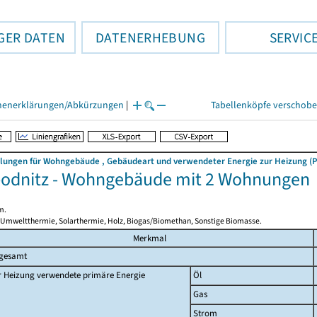
GER DATEN
DATENERHEBUNG
SERVIC
henerklärungen/Abkürzungen
|
Tabellenköpfe verschob
llungen für Wohngebäude , Gebäudeart und verwendeter Energie zur Heizung (P
odnitz - Wohngebäude mit 2 Wohnungen
m.
 Umweltthermie, Solarthermie, Holz, Biogas/Biomethan, Sonstige Biomasse.
Merkmal
sgesamt
r Heizung verwendete primäre Energie
Öl
Gas
Strom