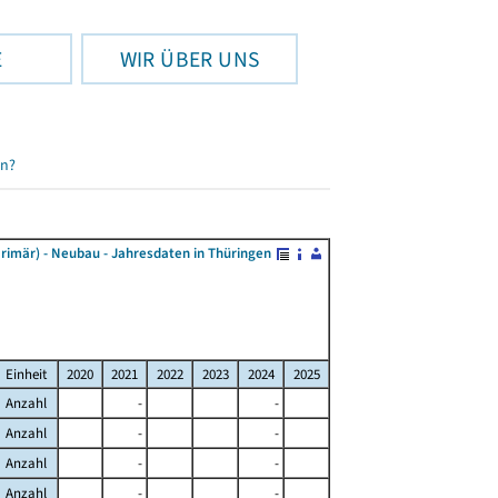
E
WIR ÜBER UNS
en?
rimär) - Neubau - Jahresdaten in Thüringen
Einheit
2020
2021
2022
2023
2024
2025
Anzahl
-
-
Anzahl
-
-
Anzahl
-
-
Anzahl
-
-