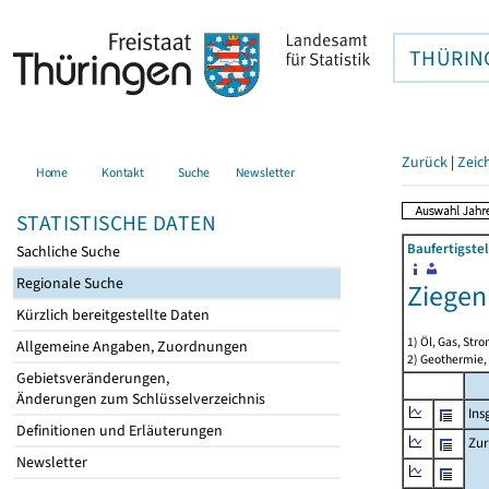
THÜRIN
Zurück
|
Zeic
Home
Kontakt
Suche
Newsletter
STATISTISCHE DATEN
Baufertigste
Sachliche Suche
Regionale Suche
Ziegen
Kürzlich bereitgestellte Daten
1) Öl, Gas, Stro
Allgemeine Angaben, Zuordnungen
2) Geothermie,
Gebietsveränderungen,
Änderungen zum Schlüsselverzeichnis
Ins
Definitionen und Erläuterungen
Zur
Newsletter