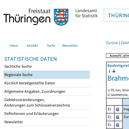
THÜRIN
Zurück
|
Zeic
Home
Kontakt
Suche
Newsletter
STATISTISCHE DATEN
Baufertigste
Sachliche Suche
Regionale Suche
Brahme
Kürzlich bereitgestellte Daten
1) Öl, Gas, Stro
Allgemeine Angaben, Zuordnungen
2) Geothermie,
Gebietsveränderungen,
Änderungen zum Schlüsselverzeichnis
Ins
Definitionen und Erläuterungen
Zur
Newsletter