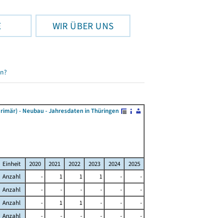
E
WIR ÜBER UNS
en?
rimär) - Neubau - Jahresdaten in Thüringen
Einheit
2020
2021
2022
2023
2024
2025
Anzahl
-
1
1
1
-
-
Anzahl
-
-
-
-
-
-
Anzahl
-
1
1
-
-
-
Anzahl
-
-
-
-
-
-