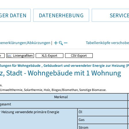
GER DATEN
DATENERHEBUNG
SERVIC
henerklärungen/Abkürzungen
|
Tabellenköpfe verschob
llungen für Wohngebäude , Gebäudeart und verwendeter Energie zur Heizung (P
z, Stadt - Wohngebäude mit 1 Wohnung
m.
 Umweltthermie, Solarthermie, Holz, Biogas/Biomethan, Sonstige Biomasse.
Merkmal
sgesamt
r Heizung verwendete primäre Energie
Öl
Gas
Strom