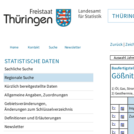
THÜRIN
Zurück
|
Zeic
Home
Kontakt
Suche
Newsletter
STATISTISCHE DATEN
Baufertigste
Sachliche Suche
Gößnit
Regionale Suche
Kürzlich bereitgestellte Daten
1) Öl, Gas, Stro
2) Geothermie,
Allgemeine Angaben, Zuordnungen
Gebietsveränderungen,
In
Änderungen zum Schlüsselverzeichnis
Zu
Definitionen und Erläuterungen
Newsletter