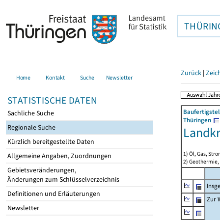
THÜRIN
Zurück
|
Zeic
Home
Kontakt
Suche
Newsletter
STATISTISCHE DATEN
Baufertigste
Sachliche Suche
Thüringen
Regionale Suche
Landk
Kürzlich bereitgestellte Daten
1) Öl, Gas, Stro
Allgemeine Angaben, Zuordnungen
2) Geothermie,
Gebietsveränderungen,
Änderungen zum Schlüsselverzeichnis
Insg
Definitionen und Erläuterungen
Zur 
Newsletter