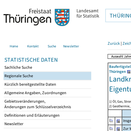
THÜRIN
Zurück
|
Zeic
Home
Kontakt
Suche
Newsletter
STATISTISCHE DATEN
Baufertigste
Sachliche Suche
Thüringen
Regionale Suche
Landkr
Kürzlich bereitgestellte Daten
Eigen
Allgemeine Angaben, Zuordnungen
Gebietsveränderungen,
1) Öl, Gas, Stro
2) Geothermie,
Änderungen zum Schlüsselverzeichnis
Definitionen und Erläuterungen
Insg
Newsletter
Zur 