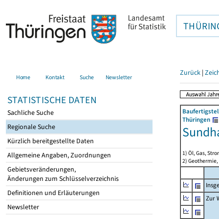
THÜRIN
Zurück
|
Zeic
Home
Kontakt
Suche
Newsletter
STATISTISCHE DATEN
Baufertigste
Sachliche Suche
Thüringen
Regionale Suche
Sundh
Kürzlich bereitgestellte Daten
1) Öl, Gas, Stro
Allgemeine Angaben, Zuordnungen
2) Geothermie,
Gebietsveränderungen,
Änderungen zum Schlüsselverzeichnis
Insg
Definitionen und Erläuterungen
Zur 
Newsletter