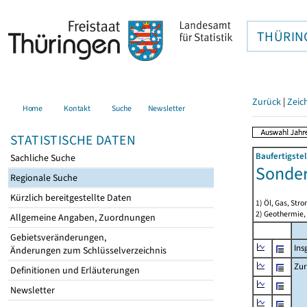
THÜRIN
Zurück
|
Zeic
Home
Kontakt
Suche
Newsletter
STATISTISCHE DATEN
Baufertigste
Sachliche Suche
Sonder
Regionale Suche
Kürzlich bereitgestellte Daten
1) Öl, Gas, Stro
2) Geothermie,
Allgemeine Angaben, Zuordnungen
Gebietsveränderungen,
Ins
Änderungen zum Schlüsselverzeichnis
Zur
Definitionen und Erläuterungen
Newsletter