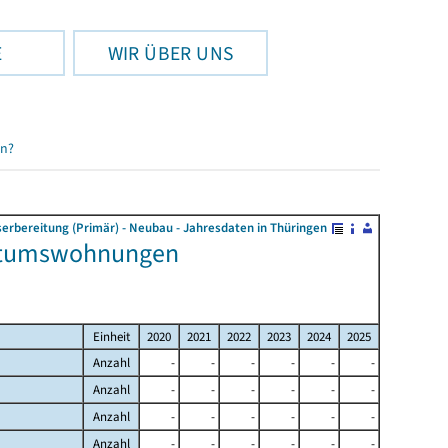
E
WIR ÜBER UNS
en?
rbereitung (Primär) - Neubau - Jahresdaten in Thüringen
entumswohnungen
Einheit
2020
2021
2022
2023
2024
2025
Anzahl
-
-
-
-
-
-
Anzahl
-
-
-
-
-
-
Anzahl
-
-
-
-
-
-
Anzahl
-
-
-
-
-
-