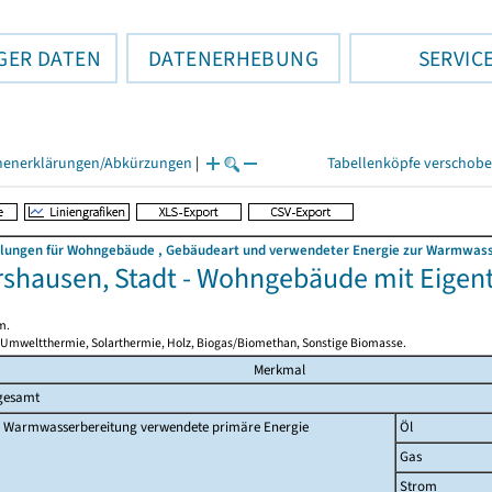
GER DATEN
DATENERHEBUNG
SERVIC
henerklärungen/Abkürzungen
|
Tabellenköpfe verschob
llungen für Wohngebäude , Gebäudeart und verwendeter Energie zur Warmwasse
shausen, Stadt - Wohngebäude mit Eig
m.
 Umweltthermie, Solarthermie, Holz, Biogas/Biomethan, Sonstige Biomasse.
Merkmal
gesamt
 Warmwasserbereitung verwendete primäre Energie
Öl
Gas
Strom