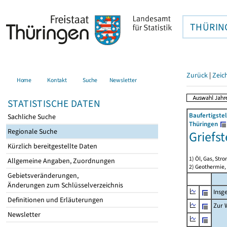
THÜRIN
Zurück
|
Zeic
Home
Kontakt
Suche
Newsletter
STATISTISCHE DATEN
Baufertigste
Sachliche Suche
Thüringen
Regionale Suche
Griefs
Kürzlich bereitgestellte Daten
1) Öl, Gas, Stro
Allgemeine Angaben, Zuordnungen
2) Geothermie,
Gebietsveränderungen,
Änderungen zum Schlüsselverzeichnis
Insg
Definitionen und Erläuterungen
Zur 
Newsletter