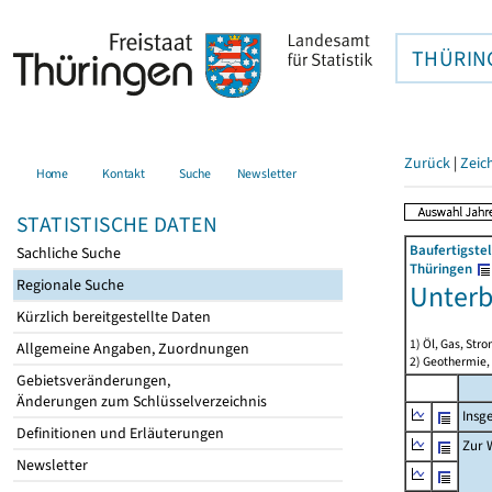
THÜRIN
Zurück
|
Zeic
Home
Kontakt
Suche
Newsletter
STATISTISCHE DATEN
Baufertigste
Sachliche Suche
Thüringen
Regionale Suche
Unterb
Kürzlich bereitgestellte Daten
1) Öl, Gas, Stro
Allgemeine Angaben, Zuordnungen
2) Geothermie,
Gebietsveränderungen,
Änderungen zum Schlüsselverzeichnis
Insg
Definitionen und Erläuterungen
Zur 
Newsletter