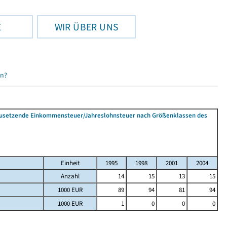
E
WIR ÜBER UNS
en?
tzusetzende Einkommensteuer/Jahreslohnsteuer nach Größenklassen des
Einheit
1995
1998
2001
2004
Anzahl
14
15
13
15
1000 EUR
89
94
81
94
1000 EUR
1
0
0
0