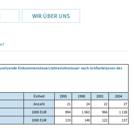
E
WIR ÜBER UNS
en?
tzusetzende Einkommensteuer/Jahreslohnsteuer nach Größenklassen des
Einheit
1995
1998
2001
2004
Anzahl
21
24
22
27
1000 EUR
894
1 063
966
1 138
1000 EUR
119
148
122
137