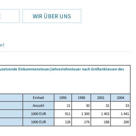
E
WIR ÜBER UNS
en?
tzusetzende Einkommensteuer/Jahreslohnsteuer nach Größenklassen des
Einheit
1995
1998
2001
2004
Anzahl
21
30
32
33
1000 EUR
911
1 300
1 403
1 441
1000 EUR
128
176
188
200