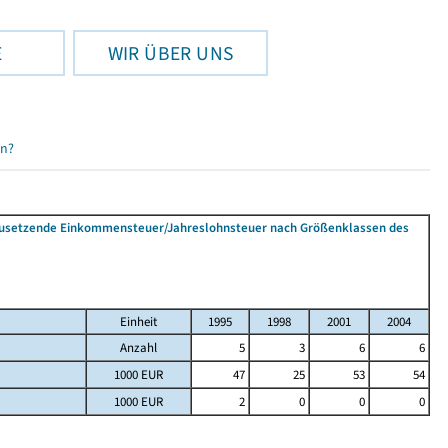
E
WIR ÜBER UNS
en?
tzusetzende Einkommensteuer/Jahreslohnsteuer nach Größenklassen des
Einheit
1995
1998
2001
2004
Anzahl
5
3
6
6
1000 EUR
47
25
53
54
1000 EUR
2
0
0
0