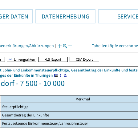
GER DATEN
DATENERHEBUNG
SERVIC
henerklärungen/Abkürzungen
|
Tabellenköpfe verschob
 Lohn- und Einkommensteuerpflichtige, Gesamtbetrag der Einkünfte und fes
es der Einkünfte in Thüringen
orf - 7 500 - 10 000
Merkmal
Steuerpflichtige
Gesamtbetrag der Einkünfte
Festzusetzende Einkommensteuer/Jahreslohnsteuer