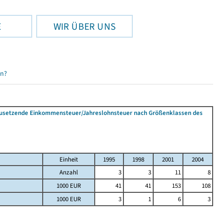
E
WIR ÜBER UNS
en?
tzusetzende Einkommensteuer/Jahreslohnsteuer nach Größenklassen des
Einheit
1995
1998
2001
2004
Anzahl
3
3
11
8
1000 EUR
41
41
153
108
1000 EUR
3
1
6
3