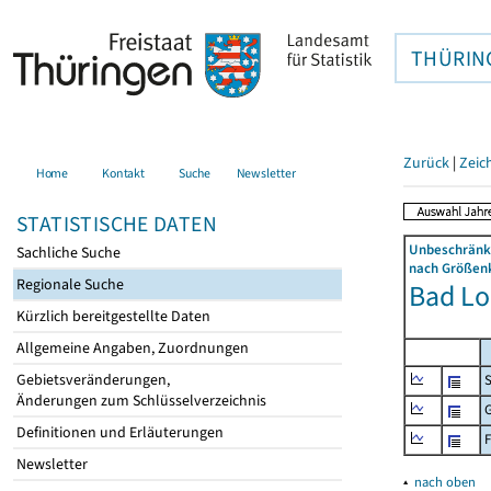
THÜRIN
Zurück
|
Zeic
Home
Kontakt
Suche
Newsletter
STATISTISCHE DATEN
Unbeschränkt
Sachliche Suche
nach Größenk
Regionale Suche
Bad Lo
Kürzlich bereitgestellte Daten
Allgemeine Angaben, Zuordnungen
Gebietsveränderungen,
S
Änderungen zum Schlüsselverzeichnis
G
Definitionen und Erläuterungen
F
Newsletter
▴
nach oben