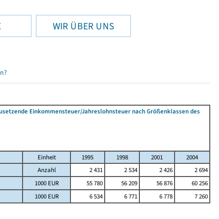
E
WIR ÜBER UNS
en?
tzusetzende Einkommensteuer/Jahreslohnsteuer nach Größenklassen des
Einheit
1995
1998
2001
2004
Anzahl
2 431
2 534
2 426
2 694
1000 EUR
55 780
56 209
56 876
60 256
1000 EUR
6 534
6 771
6 778
7 260