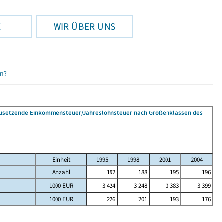
E
WIR ÜBER UNS
en?
tzusetzende Einkommensteuer/Jahreslohnsteuer nach Größenklassen des
Einheit
1995
1998
2001
2004
Anzahl
192
188
195
196
1000 EUR
3 424
3 248
3 383
3 399
1000 EUR
226
201
193
176