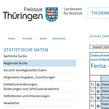
THÜRIN
Zurück
|
Zeic
Home
Kontakt
Suche
Newsletter
STATISTISCHE DATEN
Unbeschränkt
Sachliche Suche
nach Größenk
Regionale Suche
Ferna -
Kürzlich bereitgestellte Daten
Allgemeine Angaben, Zuordnungen
Gebietsveränderungen,
Steue
Änderungen zum Schlüsselverzeichnis
Gesa
Definitionen und Erläuterungen
Zu v
Newsletter
Festz
Eink