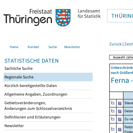
THÜRIN
Zurück
|
Zeic
Home
Kontakt
Suche
Newsletter
STATISTISCHE DATEN
Unbeschränkt
Sachliche Suche
nach Größenk
Regionale Suche
Ferna -
Kürzlich bereitgestellte Daten
Allgemeine Angaben, Zuordnungen
Gebietsveränderungen,
Steue
Änderungen zum Schlüsselverzeichnis
Gesa
Definitionen und Erläuterungen
Zu v
Newsletter
Festz
Eink