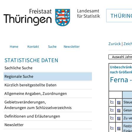
THÜRIN
Zurück
|
Zeic
Home
Kontakt
Suche
Newsletter
STATISTISCHE DATEN
Unbeschränkt
Sachliche Suche
nach Größenk
Regionale Suche
Ferna -
Kürzlich bereitgestellte Daten
Allgemeine Angaben, Zuordnungen
Gebietsveränderungen,
Steue
Änderungen zum Schlüsselverzeichnis
Gesa
Definitionen und Erläuterungen
Zu v
Newsletter
Festz
Eink