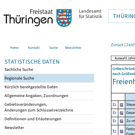
THÜRIN
Zurück
|
Zeic
Home
Kontakt
Suche
Newsletter
STATISTISCHE DATEN
Unbeschränkt
Sachliche Suche
nach Größenk
Regionale Suche
Freienh
Kürzlich bereitgestellte Daten
Allgemeine Angaben, Zuordnungen
Gebietsveränderungen,
Steue
Änderungen zum Schlüsselverzeichnis
Gesa
Definitionen und Erläuterungen
Zu v
Newsletter
Festz
Eink