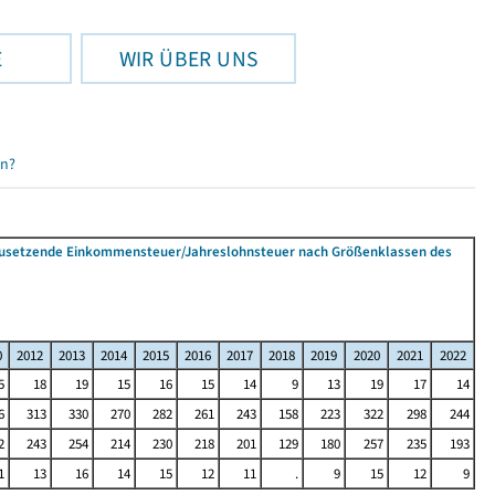
E
WIR ÜBER UNS
en?
tzusetzende Einkommensteuer/Jahreslohnsteuer nach Größenklassen des
0
2012
2013
2014
2015
2016
2017
2018
2019
2020
2021
2022
5
18
19
15
16
15
14
9
13
19
17
14
6
313
330
270
282
261
243
158
223
322
298
244
2
243
254
214
230
218
201
129
180
257
235
193
1
13
16
14
15
12
11
.
9
15
12
9