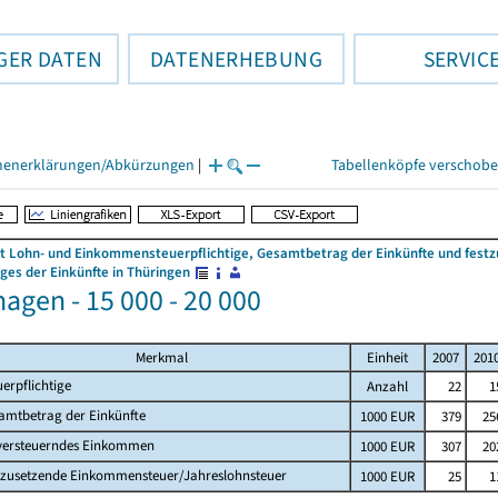
GER DATEN
DATENERHEBUNG
SERVIC
henerklärungen/Abkürzungen
|
Tabellenköpfe verschob
 Lohn- und Einkommensteuerpflichtige, Gesamtbetrag der Einkünfte und fes
es der Einkünfte in Thüringen
agen - 15 000 - 20 000
Merkmal
Einheit
2007
201
uerpflichtige
Anzahl
22
1
amtbetrag der Einkünfte
1000 EUR
379
25
versteuerndes Einkommen
1000 EUR
307
20
tzusetzende Einkommensteuer/Jahreslohnsteuer
1000 EUR
25
1