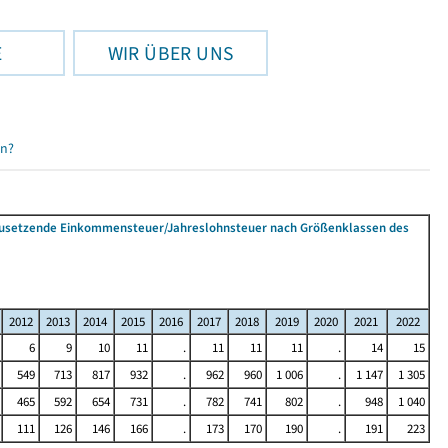
E
WIR ÜBER UNS
en?
tzusetzende Einkommensteuer/Jahreslohnsteuer nach Größenklassen des
2012
2013
2014
2015
2016
2017
2018
2019
2020
2021
2022
6
9
10
11
.
11
11
11
.
14
15
549
713
817
932
.
962
960
1 006
.
1 147
1 305
465
592
654
731
.
782
741
802
.
948
1 040
111
126
146
166
.
173
170
190
.
191
223