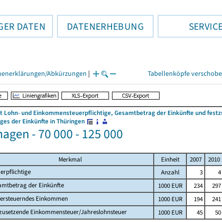
GER DATEN
DATENERHEBUNG
SERVIC
henerklärungen/Abkürzungen
|
Tabellenköpfe verschob
 Lohn- und Einkommensteuerpflichtige, Gesamtbetrag der Einkünfte und fes
es der Einkünfte in Thüringen
hagen - 70 000 - 125 000
Merkmal
Einheit
2007
2010
erpflichtige
Anzahl
3
4
amtbetrag der Einkünfte
1000 EUR
234
297
versteuerndes Einkommen
1000 EUR
194
241
tzusetzende Einkommensteuer/Jahreslohnsteuer
1000 EUR
45
50