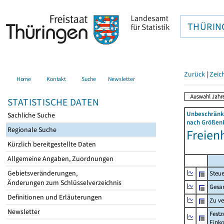
THÜRIN
Zurück
|
Zeic
Home
Kontakt
Suche
Newsletter
STATISTISCHE DATEN
Unbeschränkt
Sachliche Suche
nach Größenk
Regionale Suche
Freien
Kürzlich bereitgestellte Daten
Allgemeine Angaben, Zuordnungen
Gebietsveränderungen,
Steue
Änderungen zum Schlüsselverzeichnis
Gesa
Definitionen und Erläuterungen
Zu v
Newsletter
Festz
Eink