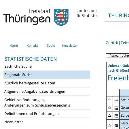
THÜRIN
Zurück
|
Zeic
Home
Kontakt
Suche
Newsletter
STATISTISCHE DATEN
Unbeschränkt
Sachliche Suche
nach Größenk
Regionale Suche
Freien
Kürzlich bereitgestellte Daten
Allgemeine Angaben, Zuordnungen
Gebietsveränderungen,
Steue
Änderungen zum Schlüsselverzeichnis
Gesa
Definitionen und Erläuterungen
Zu v
Newsletter
Festz
Eink