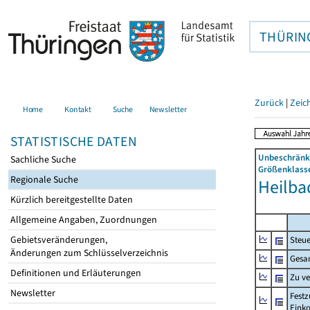
THÜRIN
Zurück
|
Zeic
Home
Kontakt
Suche
Newsletter
STATISTISCHE DATEN
Unbeschränkt
Sachliche Suche
Größenklasse
Regionale Suche
Heilbad
Kürzlich bereitgestellte Daten
Allgemeine Angaben, Zuordnungen
Gebietsveränderungen,
Steue
Änderungen zum Schlüsselverzeichnis
Gesa
Definitionen und Erläuterungen
Zu v
Newsletter
Festz
Eink