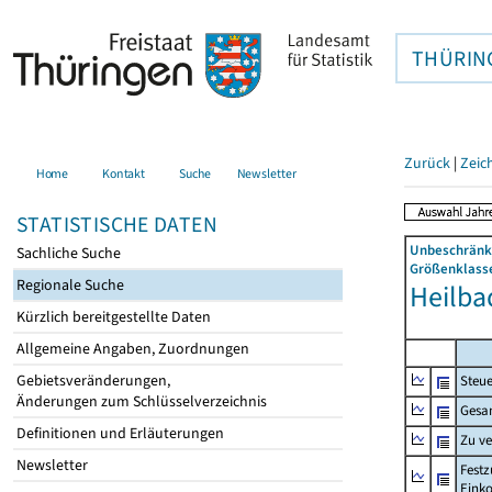
THÜRIN
Zurück
|
Zeic
Home
Kontakt
Suche
Newsletter
STATISTISCHE DATEN
Unbeschränkt
Sachliche Suche
Größenklasse
Regionale Suche
Heilbad
Kürzlich bereitgestellte Daten
Allgemeine Angaben, Zuordnungen
Gebietsveränderungen,
Steue
Änderungen zum Schlüsselverzeichnis
Gesa
Definitionen und Erläuterungen
Zu v
Newsletter
Festz
Eink