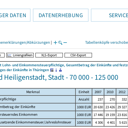
GER DATEN
DATENERHEBUNG
SERVIC
henerklärungen/Abkürzungen
|
Tabellenköpfe verschob
 Lohn- und Einkommensteuerpflichtige, Gesamtbetrag der Einkünfte und fes
es der Einkünfte in Thüringen
 Heiligenstadt, Stadt - 70 000 - 125 000
Merkmal
Einheit
2007
2010
2012
rpflichtige
Anzahl
237
270
332
mtbetrag der Einkünfte
1000 EUR
20 630
23 426
29 327
ersteuerndes Einkommen
1000 EUR
17 446
19 159
23 816
zusetzende Einkommensteuer/Jahreslohnsteuer
1000 EUR
4 306
4 401
5 615