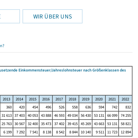
E
WIR ÜBER UNS
en?
tzusetzende Einkommensteuer/Jahreslohnsteuer nach Größenklassen des
2013
2014
2015
2016
2017
2018
2019
2020
2021
2022
360
420
454
496
526
558
636
594
742
832
31 613
37 403
40 053
43 888
46 593
49 034
56 430
53 131
66 099
74 255
25 763
30 567
32 400
35 473
37 402
39 415
45 269
43 663
53 131
58 821
6 199
7 292
7 541
8 138
8 542
8 844
10 140
9 511
11 723
12 894