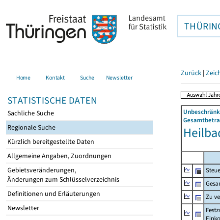
THÜRIN
Zurück
|
Zeic
Home
Kontakt
Suche
Newsletter
STATISTISCHE DATEN
Unbeschränkt
Sachliche Suche
Gesamtbetrag
Regionale Suche
Heilba
Kürzlich bereitgestellte Daten
Allgemeine Angaben, Zuordnungen
Gebietsveränderungen,
Steue
Änderungen zum Schlüsselverzeichnis
Gesa
Definitionen und Erläuterungen
Zu v
Newsletter
Festz
Eink