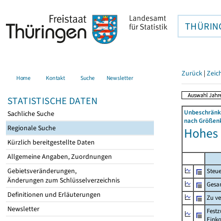
THÜRIN
Zurück
|
Zeic
Home
Kontakt
Suche
Newsletter
STATISTISCHE DATEN
Unbeschränkt
Sachliche Suche
nach Größenk
Regionale Suche
Hohes 
Kürzlich bereitgestellte Daten
Allgemeine Angaben, Zuordnungen
Gebietsveränderungen,
Steue
Änderungen zum Schlüsselverzeichnis
Gesa
Definitionen und Erläuterungen
Zu v
Newsletter
Festz
Eink