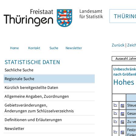
THÜRIN
Zurück
|
Zeic
Home
Kontakt
Suche
Newsletter
STATISTISCHE DATEN
Unbeschränkt
Sachliche Suche
nach Größenk
Regionale Suche
Hohes 
Kürzlich bereitgestellte Daten
Allgemeine Angaben, Zuordnungen
Gebietsveränderungen,
Steue
Änderungen zum Schlüsselverzeichnis
Gesa
Definitionen und Erläuterungen
Zu v
Newsletter
Festz
Eink