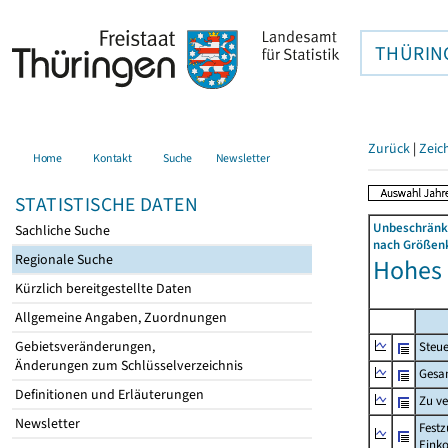
THÜRIN
Zurück
|
Zeic
Home
Kontakt
Suche
Newsletter
STATISTISCHE DATEN
Unbeschränkt
Sachliche Suche
nach Größenk
Regionale Suche
Hohes 
Kürzlich bereitgestellte Daten
Allgemeine Angaben, Zuordnungen
Gebietsveränderungen,
Steue
Änderungen zum Schlüsselverzeichnis
Gesa
Definitionen und Erläuterungen
Zu v
Newsletter
Festz
Eink