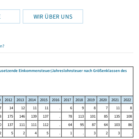
E
WIR ÜBER UNS
en?
tzusetzende Einkommensteuer/Jahreslohnsteuer nach Größenklassen des
0
2012
2013
2014
2015
2016
2017
2018
2019
2020
2021
2022
7
14
12
11
11
.
6
9
8
7
11
8
8
175
146
139
137
.
78
113
101
85
135
108
0
137
111
111
112
.
64
95
87
64
103
86
2
5
2
4
5
.
1
.
3
2
3
.