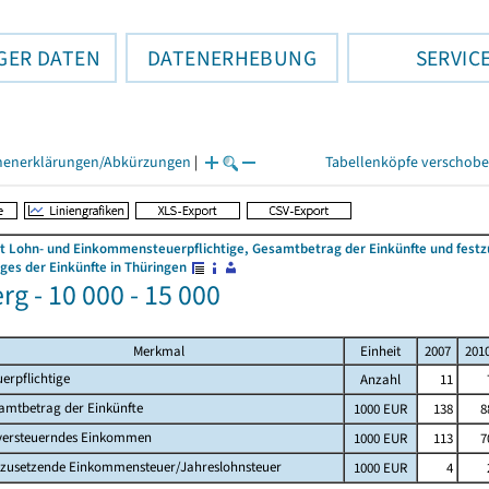
GER DATEN
DATENERHEBUNG
SERVIC
henerklärungen/Abkürzungen
|
Tabellenköpfe verschob
 Lohn- und Einkommensteuerpflichtige, Gesamtbetrag der Einkünfte und fes
es der Einkünfte in Thüringen
g - 10 000 - 15 000
Merkmal
Einheit
2007
201
uerpflichtige
Anzahl
11
amtbetrag der Einkünfte
1000 EUR
138
8
versteuerndes Einkommen
1000 EUR
113
7
tzusetzende Einkommensteuer/Jahreslohnsteuer
1000 EUR
4