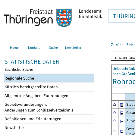
THÜRIN
Zurück
|
Zeic
Home
Kontakt
Suche
Newsletter
STATISTISCHE DATEN
Unbeschränkt
Sachliche Suche
nach Größenk
Regionale Suche
Rohrber
Kürzlich bereitgestellte Daten
Allgemeine Angaben, Zuordnungen
Gebietsveränderungen,
Steue
Änderungen zum Schlüsselverzeichnis
Gesa
Definitionen und Erläuterungen
Zu v
Newsletter
Festz
Eink