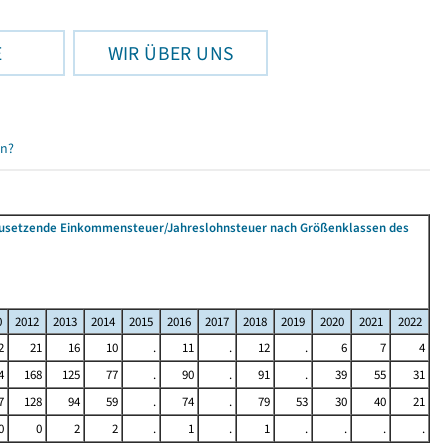
E
WIR ÜBER UNS
en?
tzusetzende Einkommensteuer/Jahreslohnsteuer nach Größenklassen des
0
2012
2013
2014
2015
2016
2017
2018
2019
2020
2021
2022
2
21
16
10
.
11
.
12
.
6
7
4
4
168
125
77
.
90
.
91
.
39
55
31
7
128
94
59
.
74
.
79
53
30
40
21
0
0
2
2
.
1
.
1
.
.
.
.