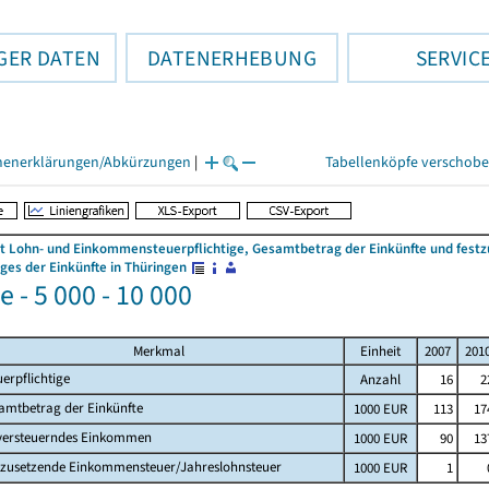
GER DATEN
DATENERHEBUNG
SERVIC
henerklärungen/Abkürzungen
|
Tabellenköpfe verschob
 Lohn- und Einkommensteuerpflichtige, Gesamtbetrag der Einkünfte und fes
es der Einkünfte in Thüringen
 - 5 000 - 10 000
Merkmal
Einheit
2007
201
uerpflichtige
Anzahl
16
2
amtbetrag der Einkünfte
1000 EUR
113
17
versteuerndes Einkommen
1000 EUR
90
13
tzusetzende Einkommensteuer/Jahreslohnsteuer
1000 EUR
1