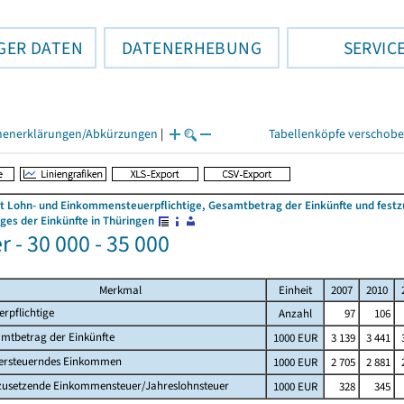
GER DATEN
DATENERHEBUNG
SERVIC
henerklärungen/Abkürzungen
|
Tabellenköpfe verschob
 Lohn- und Einkommensteuerpflichtige, Gesamtbetrag der Einkünfte und fes
es der Einkünfte in Thüringen
 - 30 000 - 35 000
Merkmal
Einheit
2007
2010
erpflichtige
Anzahl
97
106
mtbetrag der Einkünfte
1000 EUR
3 139
3 441
ersteuerndes Einkommen
1000 EUR
2 705
2 881
zusetzende Einkommensteuer/Jahreslohnsteuer
1000 EUR
328
345