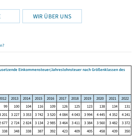
E
WIR ÜBER UNS
en?
tzusetzende Einkommensteuer/Jahreslohnsteuer nach Größenklassen des
2012
2013
2014
2015
2016
2017
2018
2019
2020
2021
2022
99
100
104
116
109
126
125
123
138
134
131
3 201
3 227
3 353
3 742
3 520
4 084
4 043
3 994
4 445
4 352
4 241
2 677
2 724
2 824
3 134
2 985
3 464
3 411
3 384
3 560
3 482
3 372
338
348
338
387
392
423
409
405
458
439
350