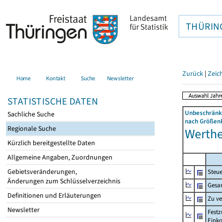
THÜRIN
Zurück
|
Zeic
Home
Kontakt
Suche
Newsletter
STATISTISCHE DATEN
Unbeschränkt
Sachliche Suche
nach Größenk
Regionale Suche
Werther
Kürzlich bereitgestellte Daten
Allgemeine Angaben, Zuordnungen
Gebietsveränderungen,
Steue
Änderungen zum Schlüsselverzeichnis
Gesa
Definitionen und Erläuterungen
Zu v
Newsletter
Festz
Eink