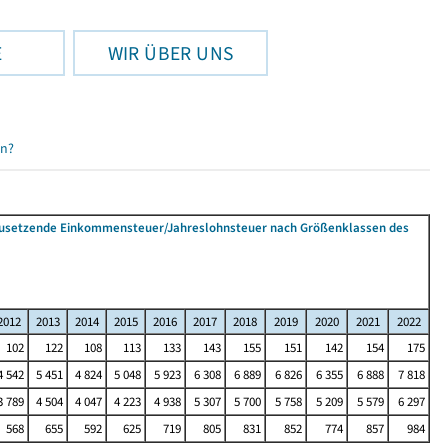
E
WIR ÜBER UNS
en?
tzusetzende Einkommensteuer/Jahreslohnsteuer nach Größenklassen des
2012
2013
2014
2015
2016
2017
2018
2019
2020
2021
2022
102
122
108
113
133
143
155
151
142
154
175
4 542
5 451
4 824
5 048
5 923
6 308
6 889
6 826
6 355
6 888
7 818
3 789
4 504
4 047
4 223
4 938
5 307
5 700
5 758
5 209
5 579
6 297
568
655
592
625
719
805
831
852
774
857
984