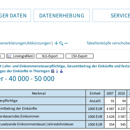
GER DATEN
DATENERHEBUNG
SERVIC
henerklärungen/Abkürzungen
|
Tabellenköpfe verschob
 Lohn- und Einkommensteuerpflichtige, Gesamtbetrag der Einkünfte und fes
es der Einkünfte in Thüringen
 - 40 000 - 50 000
Merkmal
Einheit
2007
2010
erpflichtige
Anzahl
91
94
mtbetrag der Einkünfte
1000 EUR
4 087
4 237
ersteuerndes Einkommen
1000 EUR
3 628
3 587
zusetzende Einkommensteuer/Jahreslohnsteuer
1000 EUR
554
545