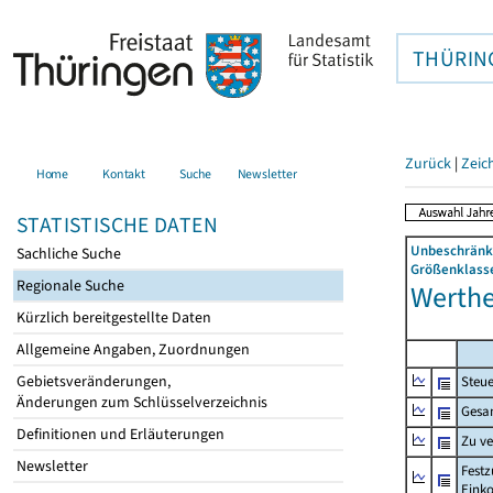
THÜRIN
Zurück
|
Zeic
Home
Kontakt
Suche
Newsletter
STATISTISCHE DATEN
Unbeschränkt
Sachliche Suche
Größenklasse
Regionale Suche
Werthe
Kürzlich bereitgestellte Daten
Allgemeine Angaben, Zuordnungen
Gebietsveränderungen,
Steue
Änderungen zum Schlüsselverzeichnis
Gesa
Definitionen und Erläuterungen
Zu v
Newsletter
Festz
Eink