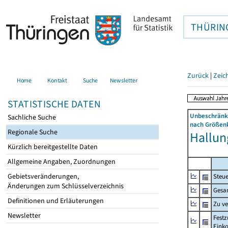
THÜRIN
Zurück
|
Zeic
Home
Kontakt
Suche
Newsletter
STATISTISCHE DATEN
Unbeschränkt
Sachliche Suche
nach Größenk
Regionale Suche
Hallung
Kürzlich bereitgestellte Daten
Allgemeine Angaben, Zuordnungen
Gebietsveränderungen,
Steue
Änderungen zum Schlüsselverzeichnis
Gesa
Definitionen und Erläuterungen
Zu v
Newsletter
Festz
Eink