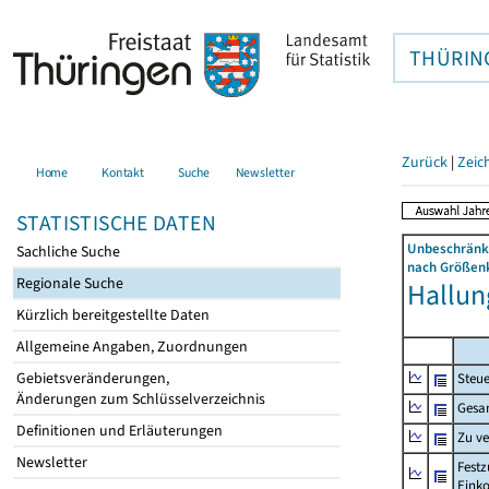
THÜRIN
Zurück
|
Zeic
Home
Kontakt
Suche
Newsletter
STATISTISCHE DATEN
Unbeschränkt
Sachliche Suche
nach Größenk
Regionale Suche
Hallung
Kürzlich bereitgestellte Daten
Allgemeine Angaben, Zuordnungen
Gebietsveränderungen,
Steue
Änderungen zum Schlüsselverzeichnis
Gesa
Definitionen und Erläuterungen
Zu v
Newsletter
Festz
Eink