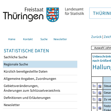
THÜRIN
Zurück
|
Zeic
Home
Kontakt
Suche
Newsletter
STATISTISCHE DATEN
Unbeschränkt
Sachliche Suche
nach Größenk
Regionale Suche
Hallung
Kürzlich bereitgestellte Daten
Allgemeine Angaben, Zuordnungen
Gebietsveränderungen,
Steue
Änderungen zum Schlüsselverzeichnis
Gesa
Definitionen und Erläuterungen
Zu v
Newsletter
Festz
Eink