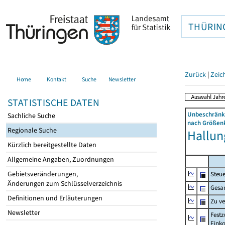
THÜRIN
Zurück
|
Zeic
Home
Kontakt
Suche
Newsletter
STATISTISCHE DATEN
Unbeschränkt
Sachliche Suche
nach Größenk
Regionale Suche
Hallung
Kürzlich bereitgestellte Daten
Allgemeine Angaben, Zuordnungen
Gebietsveränderungen,
Steue
Änderungen zum Schlüsselverzeichnis
Gesa
Definitionen und Erläuterungen
Zu v
Newsletter
Festz
Eink