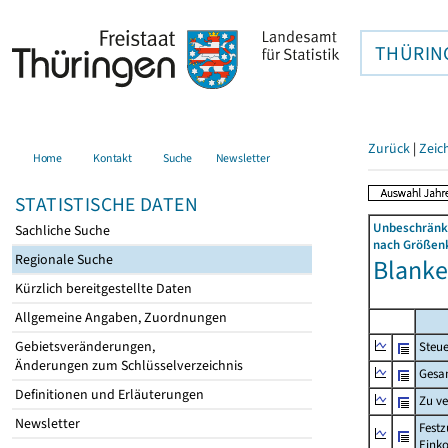
THÜRIN
Zurück
|
Zeic
Home
Kontakt
Suche
Newsletter
STATISTISCHE DATEN
Unbeschränkt
Sachliche Suche
nach Größenk
Regionale Suche
Blanke
Kürzlich bereitgestellte Daten
Allgemeine Angaben, Zuordnungen
Gebietsveränderungen,
Steue
Änderungen zum Schlüsselverzeichnis
Gesa
Definitionen und Erläuterungen
Zu v
Newsletter
Festz
Eink